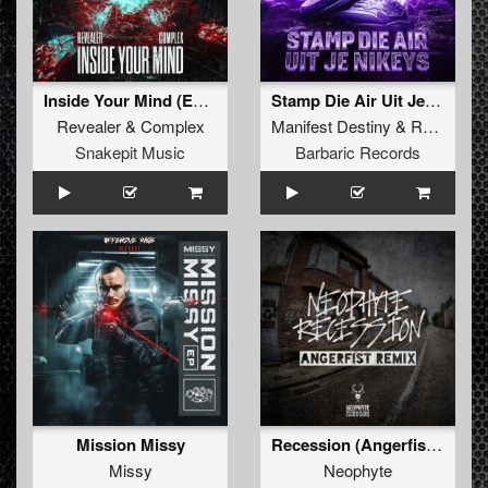
Inside Your Mind (Extended Mix)
Stamp Die Air Uit Je Nikeys (Extended Mix)
Revealer
&
Complex
Manifest Destiny
&
Roosterz
Snakepit Music
Barbaric Records
Mission Missy
Recession (Angerfist Remix Extended)
Missy
Neophyte