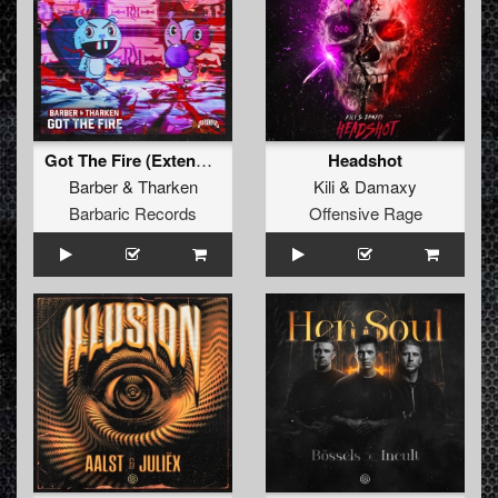
Got The Fire (Extended Mix)
Headshot
Barber
&
Tharken
Kili
&
Damaxy
Barbaric Records
Offensive Rage