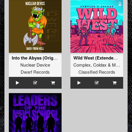
Into the Abyss (Original Mix)
Wild West (Extended Mix)
Nuclear Device
Complex
,
Coldax
&
MC Pez
Dwarf Records
Classified Records