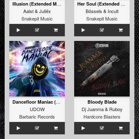
Illusion (Extended Mix)
Her Soul (Extended Mix)
Aalst
&
Juliëx
Bössels
&
Incult
Snakepit Music
Snakepit Music
Dancefloor Maniac (Extended Mix)
Bloody Blade
UDOW
Dj Juanma
&
Ruboy
Barbaric Records
Hardcore Blasters