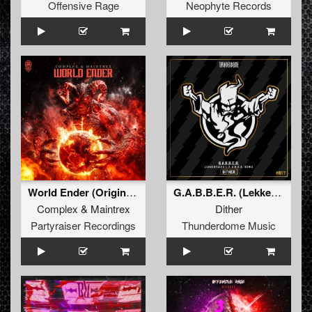
Offensive Rage
Neophyte Records
World Ender (Original Mix)
G.A.B.B.E.R. (Lekkerfaces L.E.K.K.E.R. Remix)
Complex
&
Maintrex
Dither
Partyraiser Recordings
Thunderdome Music