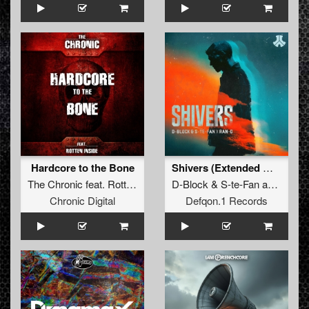
Hardcore to the Bone
Shivers (Extended Mix)
The Chronic
feat.
Rotten Inside
D-Block
&
S-te-Fan
and
Ran-
Chronic Digital
Defqon.1 Records