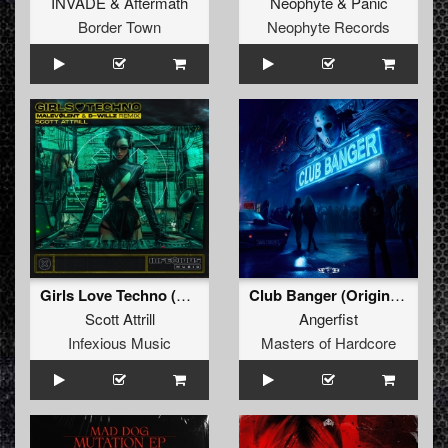
INVADE
&
Aftermath
Neophyte
&
Panic
Border Town
Neophyte Records
Girls Love Techno (Malevolent & D-Willz Remix)
Club Banger (Original Mix)
Scott Attrill
Angerfist
Infexious Music
Masters of Hardcore