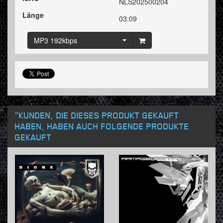
NLS202500204
Länge
03:09
MP3 192kbps
"KUNDEN, DIE DIESES PRODUKT GEKAUFT
HABEN, HABEN AUCH FOLGENDE PRODUKTE
GEKAUFT