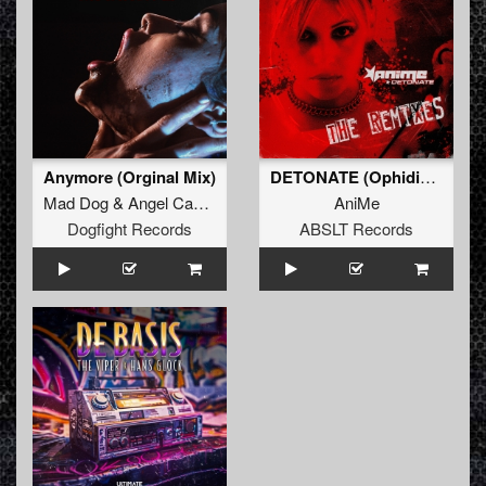
Anymore (Orginal Mix)
DETONATE (Ophidian Remix) (Original Mix)
Mad Dog
&
Angel Cannon
AniMe
Dogfight Records
ABSLT Records