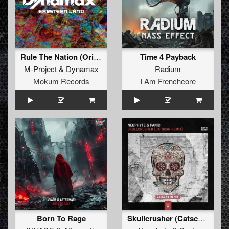
Rule The Nation (Original Mix)
Time 4 Payback
M-Project
&
Dynamax
Radium
Mokum Records
I Am Frenchcore
Born To Rage
Skullcrusher (Catscan Remix)