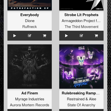
Everybody
Strobe Lit Prophets
Dione
Armageddon Project
featuring
Ruffneck
The Third Movement
Ad Finem
Rulebreaking Rampage (Edit)
Myrage Industries
Restrained
&
Alee
Aurora Mortem Records
State Of Anarchy