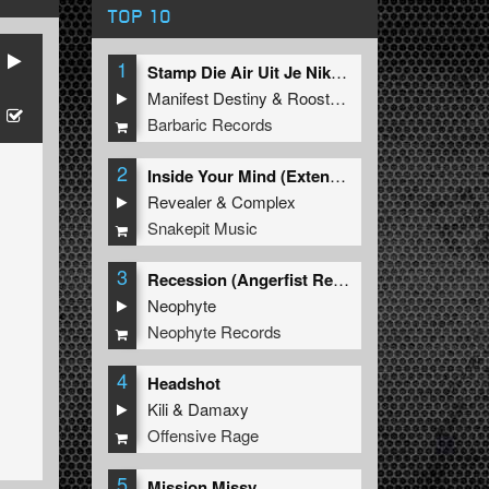
TOP 10
1
Stamp Die Air Uit Je Nikeys (Extended Mix)
Manifest Destiny
&
Roosterz
Barbaric Records
2
Inside Your Mind (Extended Mix)
Revealer
&
Complex
Snakepit Music
3
Recession (Angerfist Remix Extended)
Neophyte
Neophyte Records
4
Headshot
Kili
&
Damaxy
Offensive Rage
5
Mission Missy