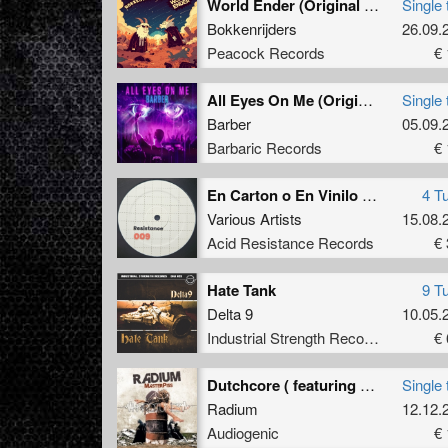
World Ender (Original Mix)
Single 
Bokkenrijders
26.09.
Peacock Records
€ 
All Eyes On Me (Original Mix)
Single 
Barber
05.09.
Barbaric Records
€ 
En Carton o En Vinilo EP
4 T
Various Artists
15.08.
Acid Resistance Records
€ 
Hate Tank
9 T
Delta 9
10.05.
Industrial Strength Records
€ 
Dutchcore ( featuring Drokz)
Single 
Radium
12.12.
Audiogenic
€ 