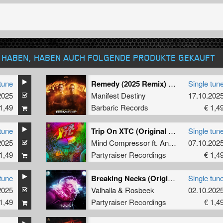
T HABEN, HABEN AUCH FOLGENDE PRODUKTE GEKAUFT
tune
Remedy (2025 Remix) (Original Mix)
Single tun
2025
Manifest Destiny
17.10.202
1,49
Barbaric Records
€ 1,4
tune
Trip On XTC (Original Mix)
Single tun
2025
Mind Compressor
ft.
Annely
07.10.202
1,49
Partyraiser Recordings
€ 1,4
tune
Breaking Necks (Original Mix)
Single tun
2025
Valhalla
&
Rosbeek
02.10.202
1,49
Partyraiser Recordings
€ 1,4