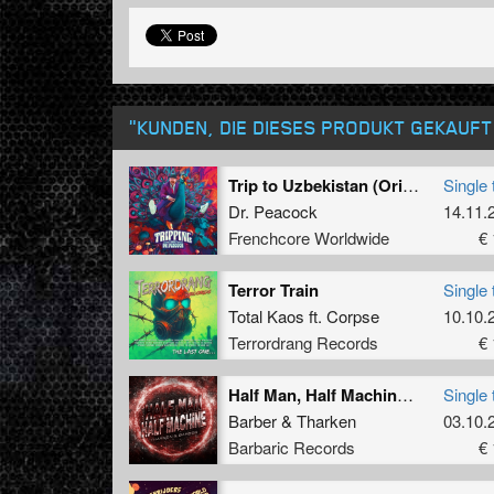
"KUNDEN, DIE DIESES PRODUKT GEKAUF
Trip to Uzbekistan (Original Mix)
Single 
Dr. Peacock
14.11.
Frenchcore Worldwide
€ 
Terror Train
Single 
Total Kaos
ft.
Corpse
10.10.
Terrordrang Records
€ 
Half Man, Half Machine (Original Mix)
Single 
Barber
&
Tharken
03.10.
Barbaric Records
€ 