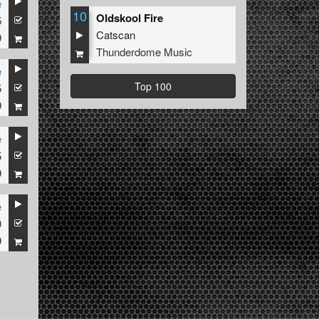
e
10
Oldskool Fire
5
Catscan
9
Thunderdome Music
e
Top 100
5
9
e
5
9
e
0
9