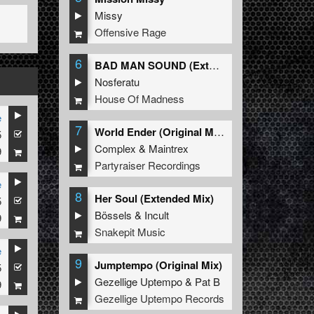
Missy
Offensive Rage
6
BAD MAN SOUND (Extended Mix)
Nosferatu
House Of Madness
e
7
World Ender (Original Mix)
5
Complex
&
Maintrex
9
Partyraiser Recordings
e
8
Her Soul (Extended Mix)
5
Bössels
&
Incult
9
Snakepit Music
e
9
Jumptempo (Original Mix)
5
Gezellige Uptempo
&
Pat B
9
Gezellige Uptempo Records