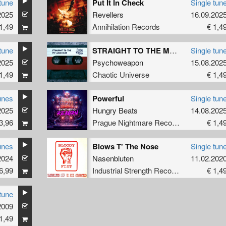
tune
Put It In Check
Single tun
2025
Revellers
16.09.202
1,49
Annihilation Records
€ 1,4
tune
STRAIGHT TO THE MF HARDCORE (Original Mix)
Single tun
2025
Psychoweapon
15.08.202
1,49
Chaotic Universe
€ 1,4
unes
Powerful
Single tun
2025
Hungry Beats
14.08.202
3,96
Prague Nightmare Records
€ 1,4
unes
Blows T' The Nose
Single tun
2024
Nasenbluten
11.02.202
6,99
Industrial Strength Records
€ 1,4
tune
2009
1,49