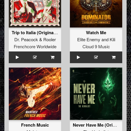
Trip to Italia (Original Mix)
Watch Me
Dr. Peacock
&
Rooler
Elite Enemy
and
Kili
Frenchcore Worldwide
Cloud 9 Music
French Music
Never Have Me (Original Mix)