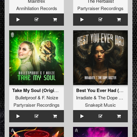
Maintrex
The Herbalist
Annihilation Records
Partyraiser Recordings
Take My Soul (Original Mix)
Best You Ever Had (Original Mix)
Bulletproof
&
F. Noize
Irradiate
&
The Dope Doctor
Partyraiser Recordings
Snakepit Music