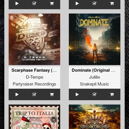
Scarphase Fantasy (Orginal Mix)
Dominate (Original Mix)
D-Tempo
Juliëx
Partyraiser Recordings
Snakepit Music