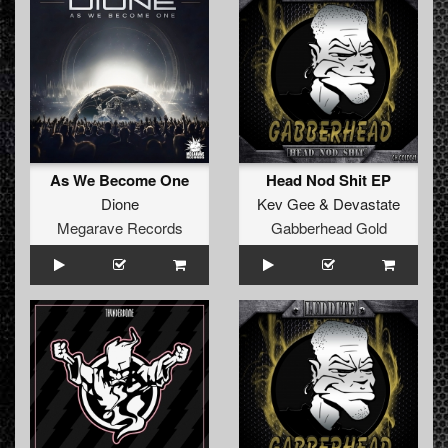
As We Become One
Head Nod Shit EP
Dione
Kev Gee
&
Devastate
Megarave Records
Gabberhead Gold