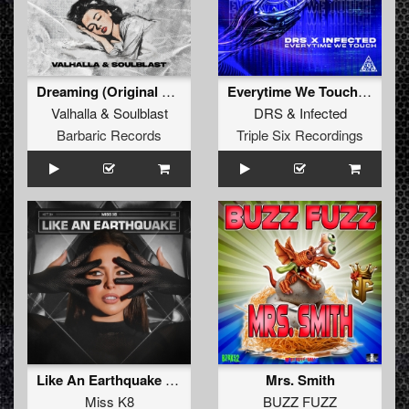
Dreaming (Original Mix)
Everytime We Touch (Original Mix)
Valhalla
&
Soulblast
DRS
&
Infected
Barbaric Records
Triple Six Recordings
Like An Earthquake (Original Mix)
Mrs. Smith
Miss K8
BUZZ FUZZ