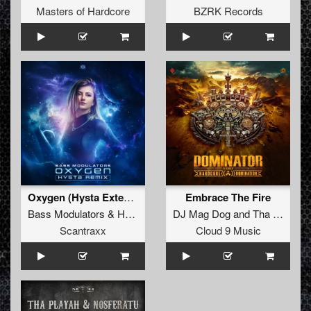
Masters of Hardcore
BZRK Records
Oxygen (Hysta Extended Remix)
Embrace The Fire
Bass Modulators
&
Hysta
DJ Mag Dog
and
Tha Playah
Scantraxx
Cloud 9 Music