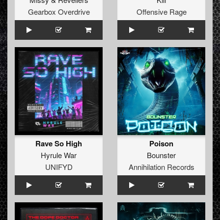
Gearbox Overdrive
Offensive Rage
Rave So High
Poison
Hyrule War
Bounster
UNIFYD
Annihilation Records