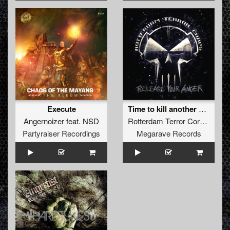
Execute
Time to kill another one (Remix by Hungry Beats)
Angernoizer
feat.
NSD
Rotterdam Terror Corps
&
The
Partyraiser Recordings
Megarave Records