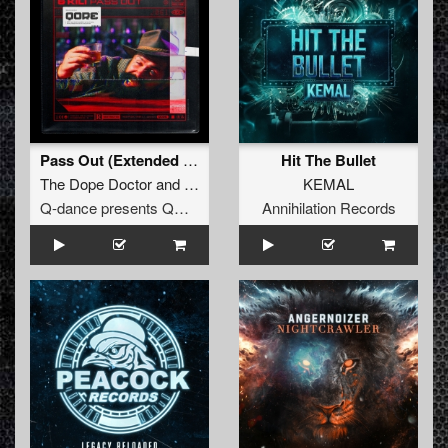
Pass Out (Extended Mix)
Hit The Bullet
The Dope Doctor
and
Kili
KEMAL
Q-dance presents QORE
Annihilation Records