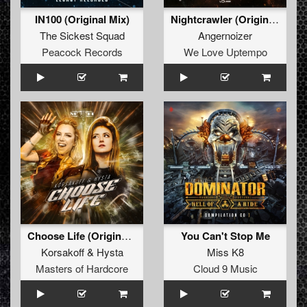
IN100 (Original Mix)
Nightcrawler (Original Mix)
The Sickest Squad
Angernoizer
Peacock Records
We Love Uptempo
Choose Life (Original Mix)
You Can't Stop Me
Korsakoff
&
Hysta
Miss K8
Masters of Hardcore
Cloud 9 Music