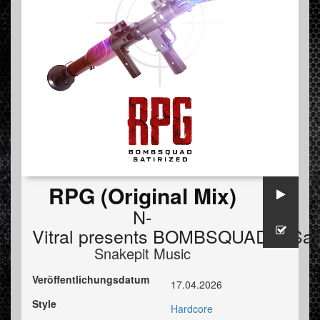
RPG (Original Mix)
N-
Vitral presents BOMBSQUAD
&
Sat
Snakepit Music
Veröffentlichungsdatum
17.04.2026
Style
Hardcore