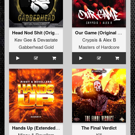
Head Nod Shit (Original Mix)
Our Game (Original Mix)
Kev Gee
&
Devastate
Crypsis
&
Alex B
Gabberhead Gold
Masters of Hardcore
Hands Up (Extended Mix)
The Final Verdict
Missy
&
Revellers
Kili