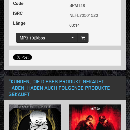
Code
SPM148
ISRC
NLFL72501520
Länge
03:14
MP3 192kbps
"KUNDEN, DIE DIESES PRODUKT GEKAUFT
HABEN, HABEN AUCH FOLGENDE PRODUKTE
GEKAUFT