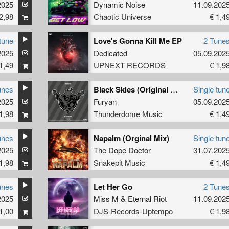
2025
Dynamic Noise
11.09.202
2,98
Chaotic Universe
€ 1,4
tune
Love's Gonna Kill Me EP
2 Tune
2025
Dedicated
05.09.202
1,49
UPNEXT RECORDS
€ 1,9
unes
Black Skies (Original Mix)
Single tun
2025
Furyan
05.09.202
1,98
Thunderdome Music
€ 1,4
unes
Napalm (Orginal Mix)
Single tun
2025
The Dope Doctor
31.07.202
1,98
Snakepit Music
€ 1,4
unes
Let Her Go
2 Tune
2025
Miss M
&
Eternal Riot
11.09.202
1,00
DJS-Records-Uptempo
€ 1,9