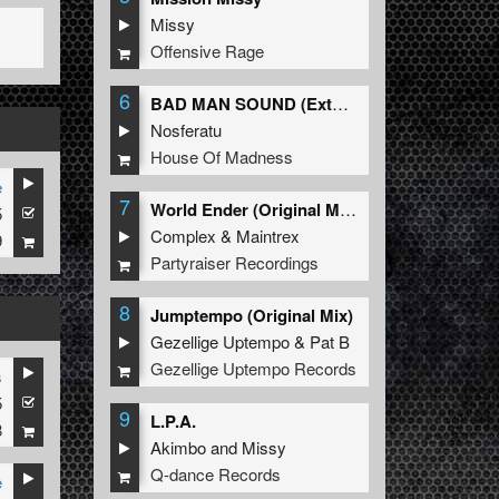
Missy
Offensive Rage
6
BAD MAN SOUND (Extended Mix)
Nosferatu
House Of Madness
e
7
World Ender (Original Mix)
5
Complex
&
Maintrex
9
Partyraiser Recordings
8
Jumptempo (Original Mix)
Gezellige Uptempo
&
Pat B
Gezellige Uptempo Records
s
5
9
L.P.A.
8
Akimbo
and
Missy
Q-dance Records
e