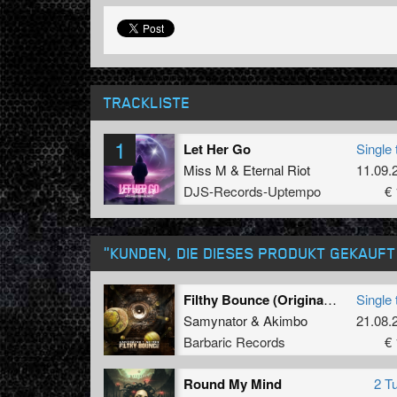
TRACKLISTE
1
Let Her Go
Single 
Miss M
&
Eternal Riot
11.09.
DJS-Records-Uptempo
€ 
"KUNDEN, DIE DIESES PRODUKT GEKAUF
Filthy Bounce (Original Mix)
Single 
Samynator
&
Akimbo
21.08.
Barbaric Records
€ 
Round My Mind
2 T