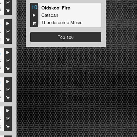
5
10
Oldskool Fire
9
Catscan
Thunderdome Music
s
5
Top 100
8
e
5
9
e
5
9
s
5
8