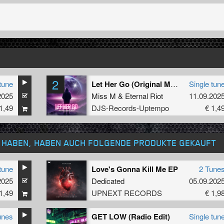
2
tune
Let Her Go (Original Mix)
Single tun
2025
Miss M
&
Eternal Riot
11.09.202
1,49
DJS-Records-Uptempo
€ 1,4
T HABEN, HABEN AUCH FOLGENDE PRODUKTE GEKAUFT
tune
Love's Gonna Kill Me EP
2 Tune
2025
Dedicated
05.09.202
1,49
UPNEXT RECORDS
€ 1,9
unes
GET LOW (Radio Edit)
Single tun