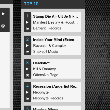
TOP 10
1
Stamp Die Air Uit Je Nikeys (Extended Mix)
Manifest Destiny
&
Roosterz
Barbaric Records
2
Inside Your Mind (Extended Mix)
Revealer
&
Complex
Snakepit Music
3
Headshot
Kili
&
Damaxy
Offensive Rage
4
Recession (Angerfist Remix Extended)
Neophyte
Neophyte Records
5
Mission Missy