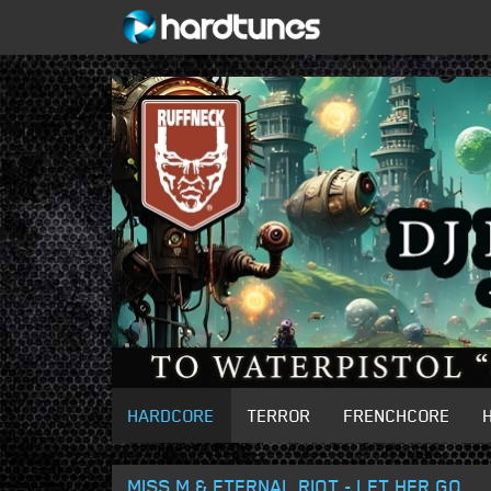
HARDCORE
TERROR
FRENCHCORE
MISS M & ETERNAL RIOT - LET HER GO