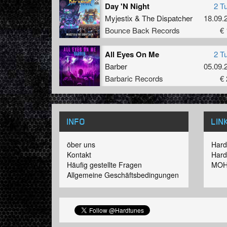
Day 'N Night
2 T
Myjestix
&
The Dispatcher
18.09.
Bounce Back Records
€ 
All Eyes On Me
2 T
Barber
05.09.
Barbaric Records
€ 
INFO
LIN
öber uns
Hard
Kontakt
Hard
Häufig gestellte Fragen
MOH
Allgemeine Geschäftsbedingungen