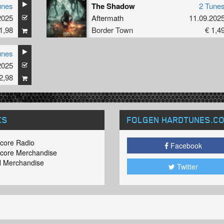
unes
The Shadow
2 Tune
2025
Aftermath
11.09.202
1,98
Border Town
€ 1,4
unes
2025
2,98
KS
FOLGEN HARDTUNES
.C
core Radio
Facebook
core Merchandise
 Merchandise
Twitter