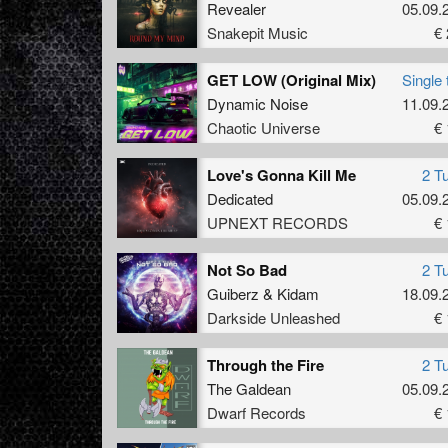
Revealer
05.09.
Snakepit Music
€ 
GET LOW (Original Mix)
Single 
Dynamic Noise
11.09.
Chaotic Universe
€ 
Love's Gonna Kill Me
2 T
Dedicated
05.09.
UPNEXT RECORDS
€ 
Not So Bad
2 T
Guiberz
&
Kidam
18.09.
Darkside Unleashed
€ 
Through the Fire
2 T
The Galdean
05.09.
Dwarf Records
€ 