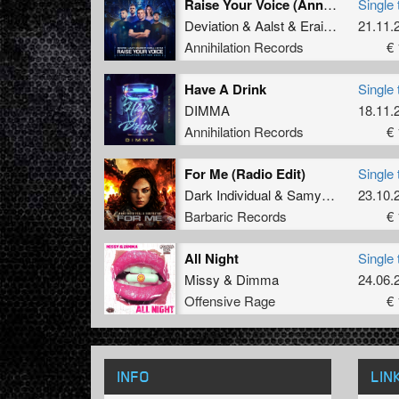
Raise Your Voice (Annihilation Anthem 2025)
Single 
Deviation
&
Aalst
&
Eraized Ft. Carola
21.11.
Annihilation Records
€ 
Have A Drink
Single 
DIMMA
18.11.
Annihilation Records
€ 
For Me (Radio Edit)
Single 
Dark Individual
&
Samynator
23.10.
Barbaric Records
€ 
All Night
Single 
Missy
&
Dimma
24.06.
Offensive Rage
€ 
INFO
LIN