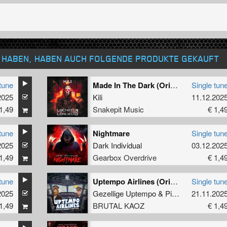
T HABEN, HABEN AUCH FOLGENDE PRODUKTE GEKAUFT
tune
Made In The Dark (Original Mix)
Single tun
2025
Kili
11.12.202
1,49
Snakepit Music
€ 1,4
tune
Nightmare
Single tun
2025
Dark Individual
03.12.202
1,49
Gearbox Overdrive
€ 1,4
tune
Uptempo Airlines (Original Mix)
Single tun
2025
Gezellige Uptempo
&
Pinotello
21.11.202
1,49
BRUTAL KAOZ
€ 1,4