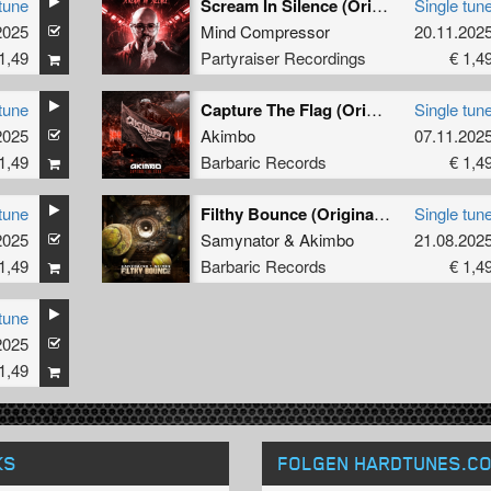
tune
Scream In Silence (Original Mix)
Single tun
2025
&
MC Flo
Mind Compressor
20.11.202
1,49
Partyraiser Recordings
€ 1,4
tune
Capture The Flag (Original Mix)
Single tun
2025
Akimbo
07.11.202
1,49
Barbaric Records
€ 1,4
tune
Filthy Bounce (Original Mix)
Single tun
2025
Samynator
&
Akimbo
21.08.202
1,49
Barbaric Records
€ 1,4
tune
2025
1,49
KS
FOLGEN HARDTUNES
.C