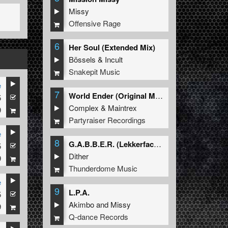
Missy
Offensive Rage
6
Her Soul (Extended Mix)
Bössels
&
Incult
Snakepit Music
e
7
World Ender (Original Mix)
5
Complex
&
Maintrex
9
Partyraiser Recordings
e
8
G.A.B.B.E.R. (Lekkerfaces L.E.K.K.E.R. Remix)
5
Dither
9
Thunderdome Music
e
9
L.P.A.
5
Akimbo
and
Missy
9
Q-dance Records