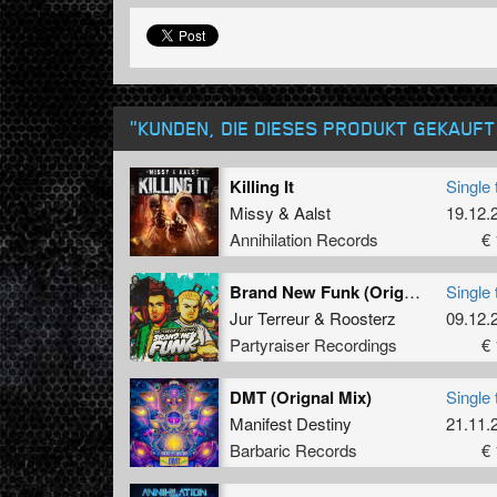
"KUNDEN, DIE DIESES PRODUKT GEKAUF
Killing It
Single 
Missy
&
Aalst
19.12.
Annihilation Records
€ 
Brand New Funk (Original Mix)
Single 
Jur Terreur
&
Roosterz
09.12.
Partyraiser Recordings
€ 
DMT (Orignal Mix)
Single 
Manifest Destiny
21.11.
Barbaric Records
€ 