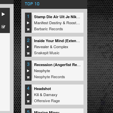
TOP 10
1
Stamp Die Air Uit Je Nikeys (Extended Mix)
Manifest Destiny
&
Roosterz
Barbaric Records
2
Inside Your Mind (Extended Mix)
Revealer
&
Complex
Snakepit Music
3
Recession (Angerfist Remix Extended)
Neophyte
Neophyte Records
4
Headshot
Kili
&
Damaxy
Offensive Rage
5
Mission Missy