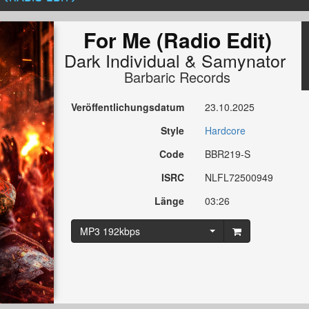
For Me (Radio Edit)
Dark Individual
&
Samynator
Barbaric Records
Veröffentlichungsdatum
23.10.2025
Style
Hardcore
Code
BBR219-S
ISRC
NLFL72500949
Länge
03:26
MP3 192kbps