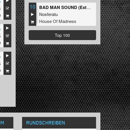
e
10
BAD MAN SOUND (Extended Mix)
5
Nosferatu
9
House Of Madness
e
Top 100
5
9
e
5
9
OM
RUNDSCHREIBEN