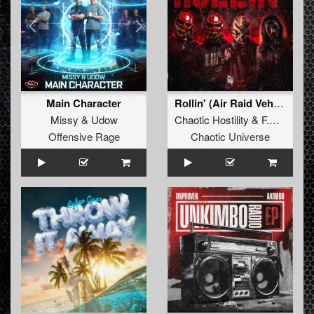
Main Character
Rollin' (Air Raid Vehicle)
Missy
&
Udow
Chaotic Hostility
&
F.Noize
ft.
Offensive Rage
Chaotic Universe