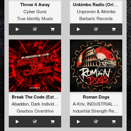
Throw it Away
Unkimbo Radio (Original Mix)
Cyber Gunz
Unproven
&
Akimbo
True Identity Music
Barbaric Records
Break The Code (Extended Mix)
Roman Dogs
Abaddon
,
Dark Individual
,
Screecher
A-Kriv
,
Tharoza
,
INDUSTRIAL TECHNO MILITIA
,
Rosbeek
Gearbox Overdrive
Industrial Strength Records