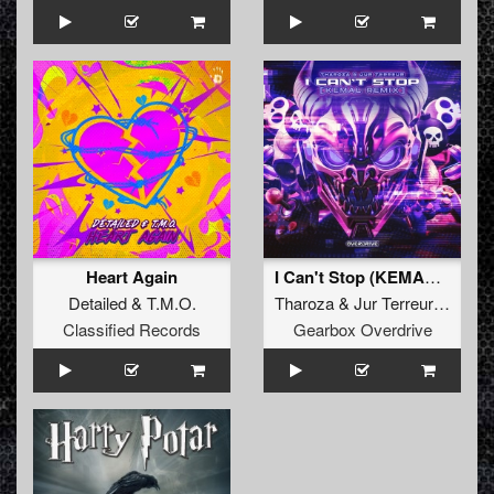
Heart Again
I Can't Stop (KEMAL Remix)
Detailed
&
T.M.O.
Tharoza
&
Jur Terreur
&
Kema
Classified Records
Gearbox Overdrive