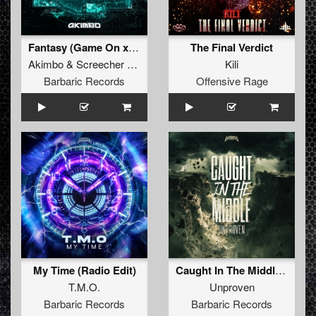
Fantasy (Game On x Dragonized) (Original Mix)
The Final Verdict
Akimbo
&
Screecher
&
Aalst
Kili
Barbaric Records
Offensive Rage
My Time (Radio Edit)
Caught In The Middle (Original Mix)
T.M.O.
Unproven
Barbaric Records
Barbaric Records