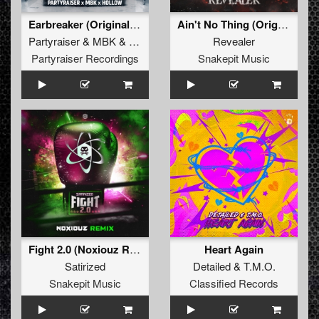
Earbreaker (Original Mix)
Ain't No Thing (Original Mix)
Partyraiser
&
MBK
&
Hollow
Revealer
Partyraiser Recordings
Snakepit Music
Fight 2.0 (Noxiouz Remix) (Original Mix)
Heart Again
Satirized
Detailed
&
T.M.O.
Snakepit Music
Classified Records