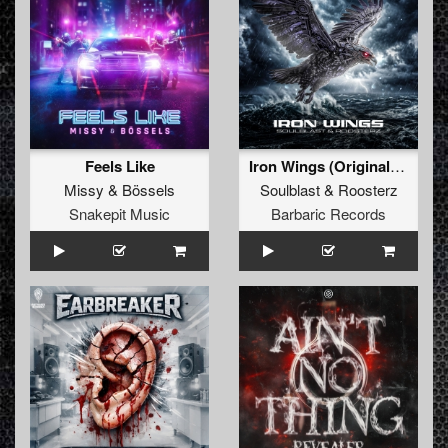
Feels Like
Iron Wings (Original Mix)
Missy
&
Bössels
Soulblast
&
Roosterz
Snakepit Music
Barbaric Records