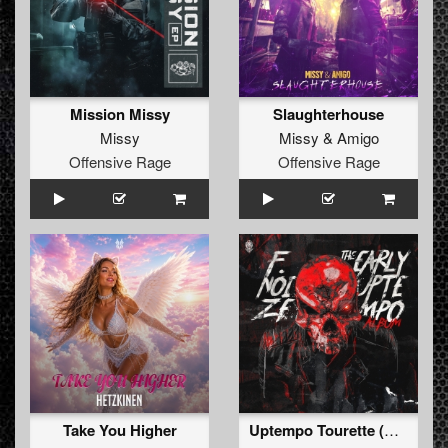
Mission Missy
Slaughterhouse
Missy
Missy
&
Amigo
Offensive Rage
Offensive Rage
Take You Higher
Uptempo Tourette (Original Mix)